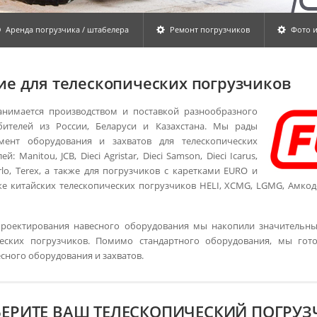
Аренда погрузчика / штабелера
Ремонт погрузчиков
Фото и
ие для телескопических погрузчиков
нимается производством и поставкой разнообразного
бителей из России, Беларуси и Казахстана. Мы рады
мент оборудования и захватов для телескопических
Manitou, JCB, Dieci Agristar, Dieci Samson, Dieci Icarus,
Merlo, Terex, а также для погрузчиков с каретками EURO и
 китайских телескопических погрузчиков HELI, XCMG, LGMG, Амкодо
роектирования навесного оборудования мы накопили значительны
еских погрузчиков. Помимо стандартного оборудования, мы гото
сного оборудования и захватов.
ЕРИТЕ ВАШ ТЕЛЕСКОПИЧЕСКИЙ ПОГРУЗ