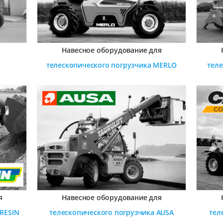
а
Навесное оборудование для
телескопического погрузчика
MERLO
тел
я
Навесное оборудование для
RESIN
телескопического погрузчика
AUSA
тел