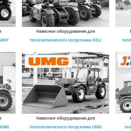
я
Навесное оборудование для
SANY
телескопического погрузчика
HELI
тел
я
Навесное оборудование для
LGMG
телескопического погрузчика
UMG
те