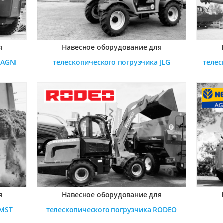
я
Навесное оборудование для
AGNI
телескопического погрузчика
JLG
телес
я
Навесное оборудование для
MST
телескопического погрузчика
RODEO