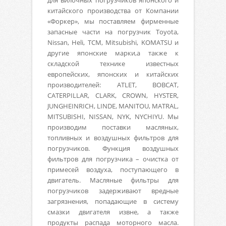
для вилочных погрузчиков японского и
китайского производства от Компании
«Форкер», мы поставляем фирменные
запасные части на погрузчик Toyota,
Nissan, Heli, TCM, Mitsubishi, KOMATSU и
другие японские марки,а также к
складской технике известных
европейских, японских и китайских
производителей: ATLET, BOBCAT,
CATERPILLAR, CLARK, CROWN, HYSTER,
JUNGHEINRICH, LINDE, MANITOU, MATRAL,
MITSUBISHI, NISSAN, NYK, NYCHIYU. Мы
производим поставки масляных,
топливных и воздушных фильтров для
погрузчиков. Функция воздушных
фильтров для погрузчика – очистка от
примесей воздуха, поступающего в
двигатель. Масляные фильтры для
погрузчиков задерживают вредные
загрязнения, попадающие в систему
смазки двигателя извне, а также
продукты распада моторного масла.